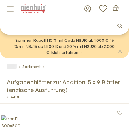
Sommer-Rabatt! 10 % mit Code NSJ10 ab 1.000 €, 15
% mit NSJ15 ab 1.500 € und 20 % mit NSJ20 ab 2.000
€. Mehr erfahren →
Sortiment
Aufgabenblätter zur Addition: 5 x 9 Blätter
(englische Ausführung)
014401