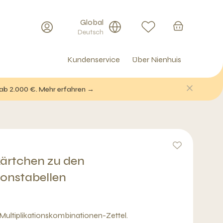
Global
Deutsch
Kundenservice
Über Nienhuis
 ab 2.000 €. Mehr erfahren →
ärtchen zu den
ionstabellen
 Multiplikationskombinationen-Zettel.