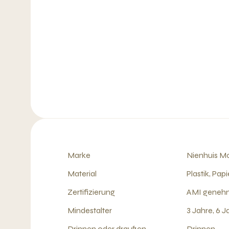
Marke
Nienhuis Mo
Material
Plastik, Papi
Zertifizierung
AMI geneh
Mindestalter
3 Jahre, 6 J
Drinnen oder draußen
Drinnen