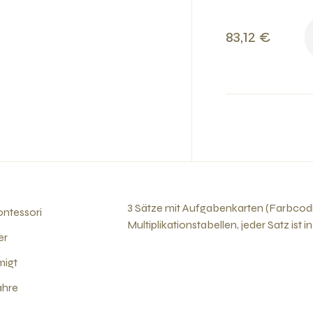
83,12 €
3 Sätze mit Aufgabenkarten (Farbcodi
ntessori
Multiplikationstabellen, jeder Satz ist 
er
migt
ahre