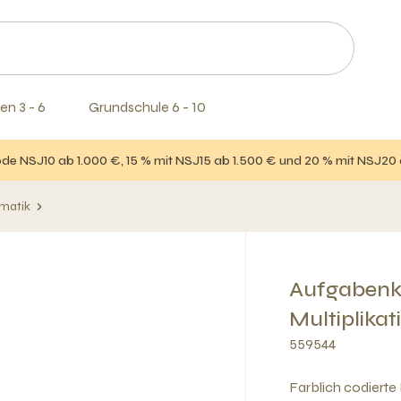
en 3 - 6
Grundschule 6 - 10
e NSJ10 ab 1.000 €, 15 % mit NSJ15 ab 1.500 € und 20 % mit NSJ20
matik
Aufgabenk
Multiplikat
559544
Farblich codierte