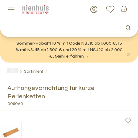
Sommer-Rabatt! 10 % mit Code NSJ10 ab 1.000 €, 15
% mit NSJ15 ab 1.500 € und 20 % mit NSJ20 ab 2.000
€. Mehr erfahren →
Sortiment
Aufhängevorrichtung für kurze
Perlenketten
0080A0