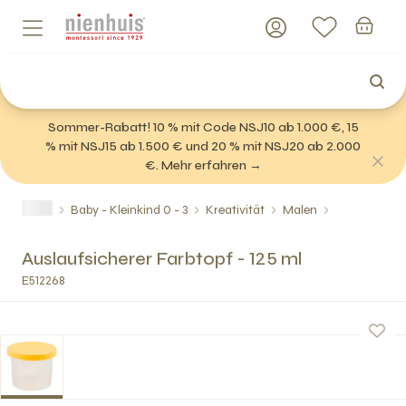
Sommer-Rabatt! 10 % mit Code NSJ10 ab 1.000 €, 15
% mit NSJ15 ab 1.500 € und 20 % mit NSJ20 ab 2.000
€. Mehr erfahren →
Baby - Kleinkind 0 - 3
Kreativität
Malen
Auslaufsicherer Farbtopf - 125 ml
E512268