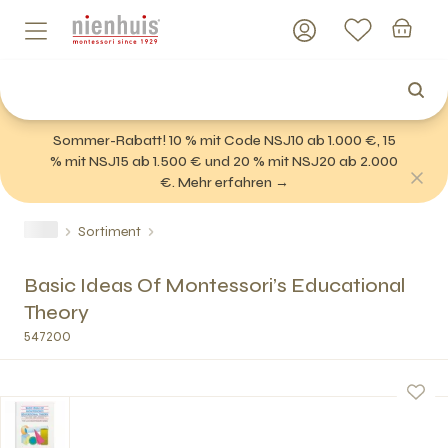
Sommer-Rabatt! 10 % mit Code NSJ10 ab 1.000 €, 15
% mit NSJ15 ab 1.500 € und 20 % mit NSJ20 ab 2.000
€. Mehr erfahren →
Sortiment
Basic Ideas Of Montessori’s Educational
Theory
547200