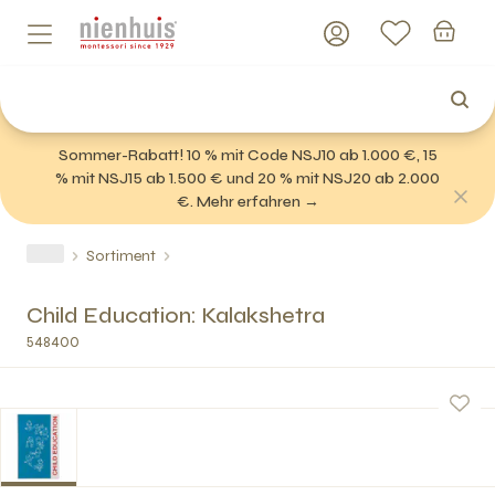
Sommer-Rabatt! 10 % mit Code NSJ10 ab 1.000 €, 15
% mit NSJ15 ab 1.500 € und 20 % mit NSJ20 ab 2.000
€. Mehr erfahren →
Sortiment
Child Education: Kalakshetra
548400