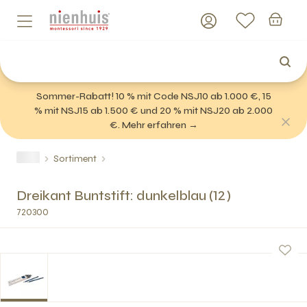
Sommer-Rabatt! 10 % mit Code NSJ10 ab 1.000 €, 15
% mit NSJ15 ab 1.500 € und 20 % mit NSJ20 ab 2.000
€. Mehr erfahren →
Sortiment
Dreikant Buntstift: dunkelblau (12)
720300