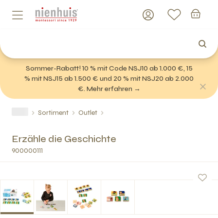
Sommer-Rabatt! 10 % mit Code NSJ10 ab 1.000 €, 15
% mit NSJ15 ab 1.500 € und 20 % mit NSJ20 ab 2.000
€. Mehr erfahren →
Sortiment
Outlet
Erzähle die Geschichte
900000111