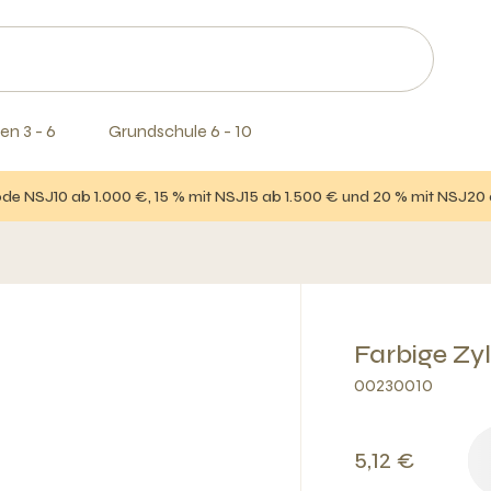
en 3 - 6
Grundschule 6 - 10
e NSJ10 ab 1.000 €, 15 % mit NSJ15 ab 1.500 € und 20 % mit NSJ20
Farbige Zyl
00230010
5,12 €