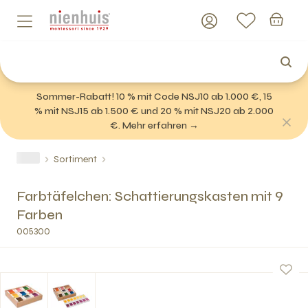
Sommer-Rabatt! 10 % mit Code NSJ10 ab 1.000 €, 15
% mit NSJ15 ab 1.500 € und 20 % mit NSJ20 ab 2.000
€. Mehr erfahren →
Sortiment
Farbtäfelchen: Schattierungskasten mit 9
Farben
005300