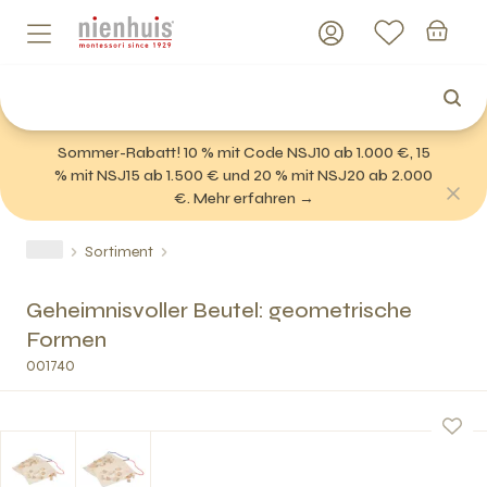
Sommer-Rabatt! 10 % mit Code NSJ10 ab 1.000 €, 15
% mit NSJ15 ab 1.500 € und 20 % mit NSJ20 ab 2.000
€. Mehr erfahren →
Sortiment
Geheimnisvoller Beutel: geometrische
Formen
001740