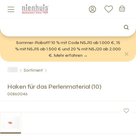
Sommer-Rabatt! 10 % mit Code NSJ10 ab 1.000 €, 15
% mit NSJ15 ab 1.500 € und 20 % mit NSJ20 ab 2.000
€. Mehr erfahren →
Sortiment
Haken für das Perlenmaterial (10)
00860046