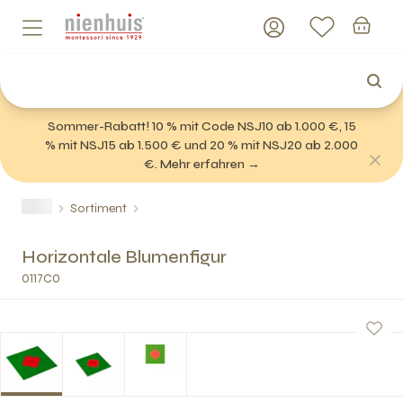
Sommer-Rabatt! 10 % mit Code NSJ10 ab 1.000 €, 15
% mit NSJ15 ab 1.500 € und 20 % mit NSJ20 ab 2.000
€. Mehr erfahren →
Sortiment
Horizontale Blumenfigur
0117C0