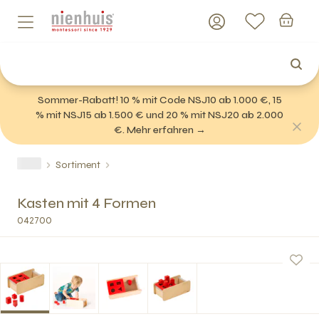
Sommer-Rabatt! 10 % mit Code NSJ10 ab 1.000 €, 15
% mit NSJ15 ab 1.500 € und 20 % mit NSJ20 ab 2.000
€. Mehr erfahren →
Sortiment
Kasten mit 4 Formen
042700