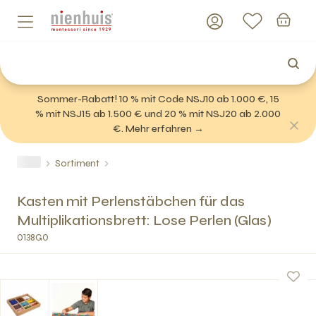
Sommer-Rabatt! 10 % mit Code NSJ10 ab 1.000 €, 15
% mit NSJ15 ab 1.500 € und 20 % mit NSJ20 ab 2.000
€. Mehr erfahren →
Sortiment
Kasten mit Perlenstäbchen für das
Multiplikationsbrett: Lose Perlen (Glas)
0138G0