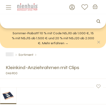
Sommer-Rabatt! 10 % mit Code NSJ10 ab 1.000 €, 15
% mit NSJ15 ab 1.500 € und 20 % mit NSJ20 ab 2.000
€. Mehr erfahren →
Sortiment
Kleinkind-Anziehrahmen mit Clips
046900