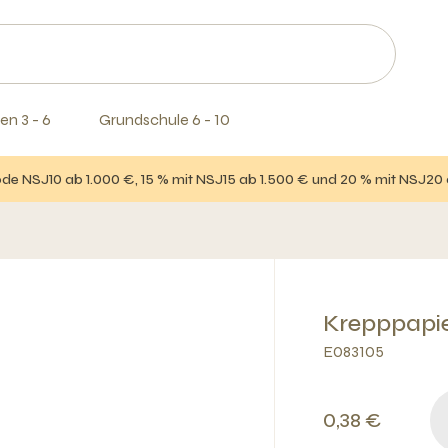
en 3 - 6
Grundschule 6 - 10
e NSJ10 ab 1.000 €, 15 % mit NSJ15 ab 1.500 € und 20 % mit NSJ20
Krepppapie
E083105
0,38 €