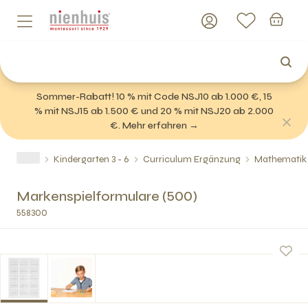
Sommer-Rabatt! 10 % mit Code NSJ10 ab 1.000 €, 15
% mit NSJ15 ab 1.500 € und 20 % mit NSJ20 ab 2.000
€. Mehr erfahren →
Kindergarten 3 - 6
Curriculum Ergänzung
Mathematik
Markenspielformulare (500)
558300