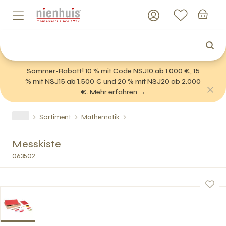
Sommer-Rabatt! 10 % mit Code NSJ10 ab 1.000 €, 15
% mit NSJ15 ab 1.500 € und 20 % mit NSJ20 ab 2.000
€. Mehr erfahren →
Sortiment
Mathematik
Messkiste
063502