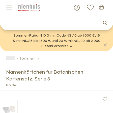
Sommer-Rabatt! 10 % mit Code NSJ10 ab 1.000 €, 15
% mit NSJ15 ab 1.500 € und 20 % mit NSJ20 ab 2.000
€. Mehr erfahren →
Sortiment
Namenkärtchen für Botanischen
Kartensatz: Serie 3
0197A2