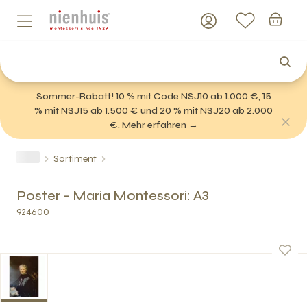
Sommer-Rabatt! 10 % mit Code NSJ10 ab 1.000 €, 15
% mit NSJ15 ab 1.500 € und 20 % mit NSJ20 ab 2.000
€. Mehr erfahren →
Sortiment
Poster - Maria Montessori: A3
924600