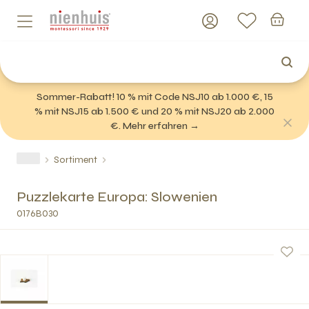
Sommer-Rabatt! 10 % mit Code NSJ10 ab 1.000 €, 15
% mit NSJ15 ab 1.500 € und 20 % mit NSJ20 ab 2.000
€. Mehr erfahren →
Sortiment
Puzzlekarte Europa: Slowenien
0176B030