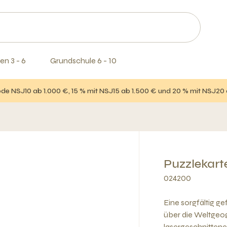
en 3 - 6
Grundschule 6 - 10
e NSJ10 ab 1.000 €, 15 % mit NSJ15 ab 1.500 € und 20 % mit NSJ20
Puzzlekart
024200
Eine sorgfältig g
über die Weltgeog
lasergeschnittene