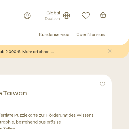
Global
Deutsch
Kundenservice
Über Nienhuis
 ab 2.000 €. Mehr erfahren →
e Taiwan
efertigte Puzzlekarte zur Förderung des Wissens
raphie, bestehend aus präzise
n Teilen.