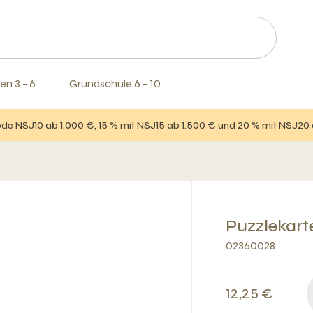
en 3 - 6
Grundschule 6 - 10
e NSJ10 ab 1.000 €, 15 % mit NSJ15 ab 1.500 € und 20 % mit NSJ20
Puzzlekar
02360028
12,25 €