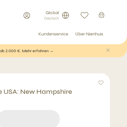
Global
Deutsch
Kundenservice
Über Nienhuis
 ab 2.000 €. Mehr erfahren →
te USA: New Hampshire