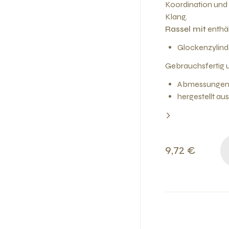
Koordination und
Klang.
Rassel mit
enthäl
Glockenzylinde
Gebrauchsfertig u
Abmessungen: 
hergestellt au
9,72 €