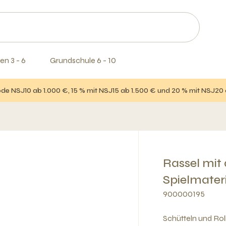
en 3 - 6
Grundschule 6 - 10
e NSJ10 ab 1.000 €, 15 % mit NSJ15 ab 1.500 € und 20 % mit NSJ20
Rassel mit
Spielmater
900000195
Schütteln und Roll