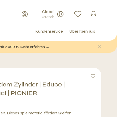
Global
Deutsch
Kundenservice
Über Nienhuis
 ab 2.000 €. Mehr erfahren →
 dem Zylinder | Educo |
ial | PIONIER.
en. Dieses Spielmaterial fördert Greifen,