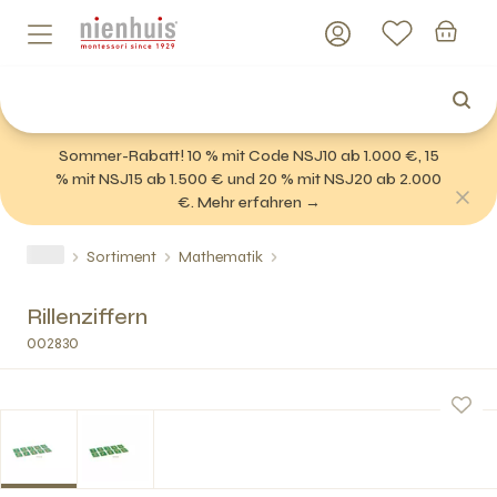
Sommer-Rabatt! 10 % mit Code NSJ10 ab 1.000 €, 15
% mit NSJ15 ab 1.500 € und 20 % mit NSJ20 ab 2.000
€. Mehr erfahren →
Sortiment
Mathematik
Rillenziffern
002830