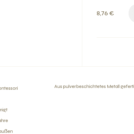
8,76 €
Aus pulverbeschichtetes Metall gefert
ntessori
migt
ahre
rauẞen