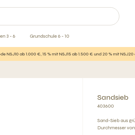
en 3 - 6
Grundschule 6 - 10
e NSJ10 ab 1.000 €, 15 % mit NSJ15 ab 1.500 € und 20 % mit NSJ20
Sandsieb
403600
Sand-Sieb aus grü
Durchmesser von