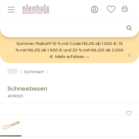
Sommer-Rabatt! 10 % mit Code NSJ10 ab 1.000 €, 15
% mit NSJ15 ab 1.500 € und 20 % mit NSJ20 ab 2.000
€. Mehr erfahren →
Sortiment
Schneebesen
409000