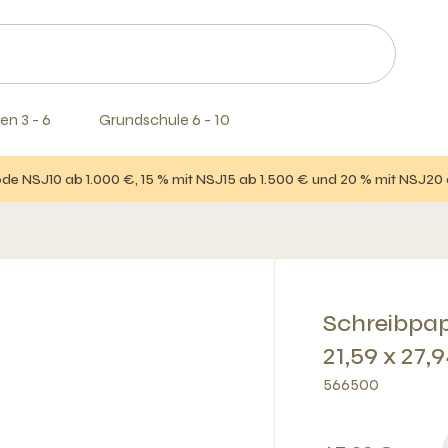
en 3 - 6
Grundschule 6 - 10
e NSJ10 ab 1.000 €, 15 % mit NSJ15 ab 1.500 € und 20 % mit NSJ20
Schreibpap
21,59 x 27,
566500