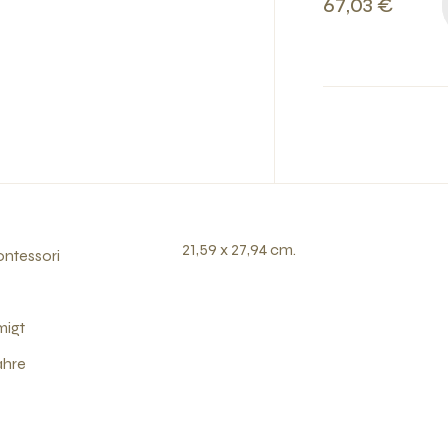
67,03 €
21,59 x 27,94 cm.
ntessori
migt
ahre