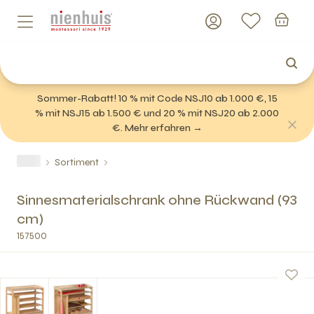
Sommer-Rabatt! 10 % mit Code NSJ10 ab 1.000 €, 15
% mit NSJ15 ab 1.500 € und 20 % mit NSJ20 ab 2.000
€. Mehr erfahren →
Sortiment
Sinnesmaterialschrank ohne Rückwand (93
cm)
157500