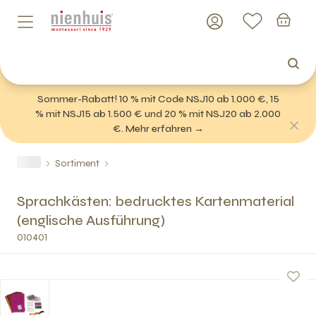
Sommer-Rabatt! 10 % mit Code NSJ10 ab 1.000 €, 15
% mit NSJ15 ab 1.500 € und 20 % mit NSJ20 ab 2.000
€. Mehr erfahren →
Sortiment
Sprachkästen: bedrucktes Kartenmaterial
(englische Ausführung)
010401