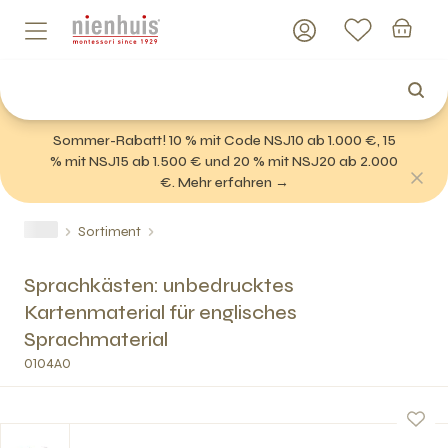
Sommer-Rabatt! 10 % mit Code NSJ10 ab 1.000 €, 15
% mit NSJ15 ab 1.500 € und 20 % mit NSJ20 ab 2.000
€. Mehr erfahren →
Sortiment
Sprachkästen: unbedrucktes
Kartenmaterial für englisches
Sprachmaterial
0104A0