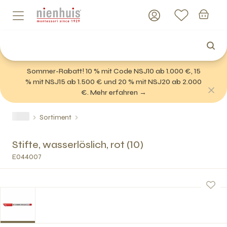
Sommer-Rabatt! 10 % mit Code NSJ10 ab 1.000 €, 15
% mit NSJ15 ab 1.500 € und 20 % mit NSJ20 ab 2.000
€. Mehr erfahren →
Sortiment
Stifte, wasserlöslich, rot (10)
E044007