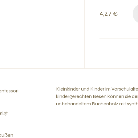
4,27 €
Kleinkinder und Kinder im Vorschulalt
ntessori
kinder­gerechten Besen können sie den
unbehandeltem Buchenholz mit synth
migt
rauẞen