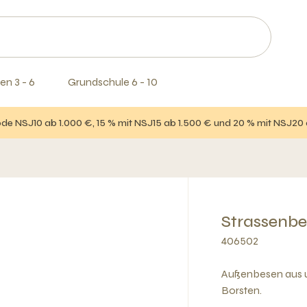
en 3 - 6
Grundschule 6 - 10
e NSJ10 ab 1.000 €, 15 % mit NSJ15 ab 1.500 € und 20 % mit NSJ20
Strassenbe
406502
Außenbesen aus 
Borsten.