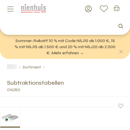
Sommer-Rabatt! 10 % mit Code NSJ10 ab 1.000 €, 15
% mit NSJ15 ab 1.500 € und 20 % mit NSJ20 ab 2.000
€. Mehr erfahren →
Sortiment
Subtraktionstabellen
0142B0