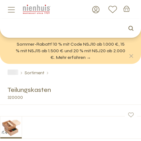
Sommer-Rabatt! 10 % mit Code NSJ10 ab 1.000 €, 15
% mit NSJ15 ab 1.500 € und 20 % mit NSJ20 ab 2.000
€. Mehr erfahren →
Sortiment
Teilungskasten
320000