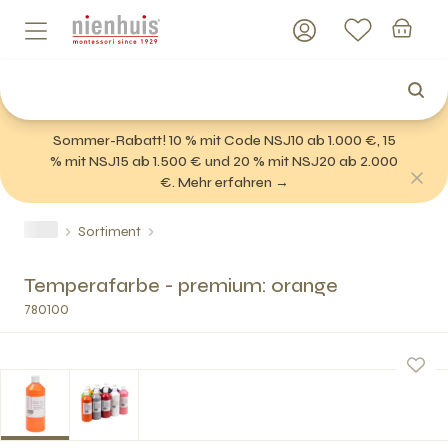
Sommer-Rabatt! 10 % mit Code NSJ10 ab 1.000 €, 15
% mit NSJ15 ab 1.500 € und 20 % mit NSJ20 ab 2.000
€. Mehr erfahren →
Sortiment
Temperafarbe - premium: orange
780100