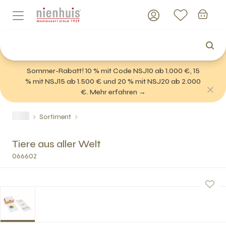
Sommer-Rabatt! 10 % mit Code NSJ10 ab 1.000 €, 15
% mit NSJ15 ab 1.500 € und 20 % mit NSJ20 ab 2.000
€. Mehr erfahren →
Sortiment
Tiere aus aller Welt
066602