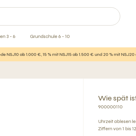
en 3 - 6
Grundschule 6 - 10
e NSJ10 ab 1.000 €, 15 % mit NSJ15 ab 1.500 € und 20 % mit NSJ20
Wie spät is
900000110
Uhrzeit ablesen l
Ziffern von 1 bis 12