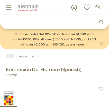
Summer Sale! Get 10% off orders over $1,000 with
code NSY10, 15% off over $1,500 with NSY15, and 20%
off over $2,000 with NSY20. Learn more →
Assortment
Formación Del Hombre (Spanish)
545200