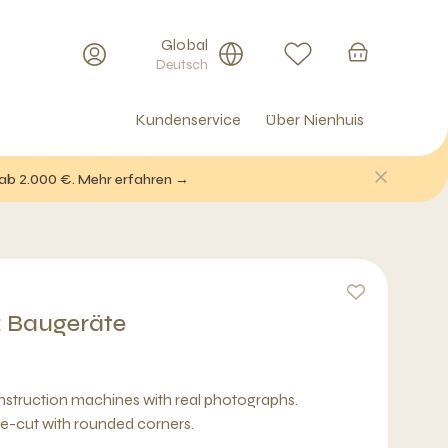
Global
Deutsch
Kundenservice
Über Nienhuis
 ab 2.000 €. Mehr erfahren →
z: Baugeräte
struction machines with real photographs.
pre-cut with rounded corners.