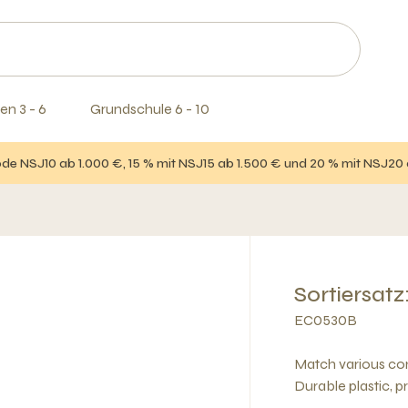
en 3 - 6
Grundschule 6 - 10
e NSJ10 ab 1.000 €, 15 % mit NSJ15 ab 1.500 € und 20 % mit NSJ20
Sortiersat
EC0530B
Match various con
Durable plastic, 