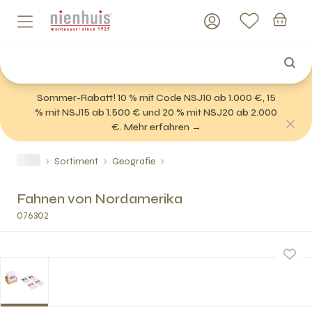
Sommer-Rabatt! 10 % mit Code NSJ10 ab 1.000 €, 15
% mit NSJ15 ab 1.500 € und 20 % mit NSJ20 ab 2.000
€. Mehr erfahren →
Sortiment
Geografie
Fahnen von Nordamerika
076302