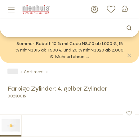
Sommer-Rabatt! 10 % mit Code NSJ10 ab 1.000 €, 15
% mit NSJ15 ab 1.500 € und 20 % mit NSJ20 ab 2.000
€. Mehr erfahren →
Sortiment
Farbige Zylinder: 4. gelber Zylinder
00230015