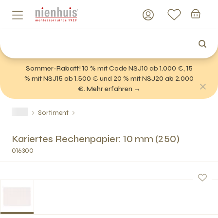
Sommer-Rabatt! 10 % mit Code NSJ10 ab 1.000 €, 15
% mit NSJ15 ab 1.500 € und 20 % mit NSJ20 ab 2.000
€. Mehr erfahren →
Sortiment
Kariertes Rechenpapier: 10 mm (250)
016300