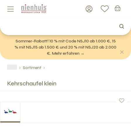
Sommer-Rabatt! 10 % mit Code NSJ10 ab 1.000 €, 15
% mit NSJ15 ab 1.500 € und 20 % mit NSJ20 ab 2.000
€. Mehr erfahren →
Sortiment
Kehrschaufel klein