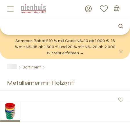
Sommer-Rabatt! 10 % mit Code NSJ10 ab 1.000 €, 15
% mit NSJ15 ab 1.500 € und 20 % mit NSJ20 ab 2.000
€. Mehr erfahren →
Sortiment
Metalleimer mit Holzgriff