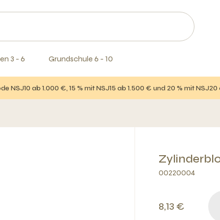
en 3 - 6
Grundschule 6 - 10
e NSJ10 ab 1.000 €, 15 % mit NSJ15 ab 1.500 € und 20 % mit NSJ20
Zylinderblo
00220004
8,13 €